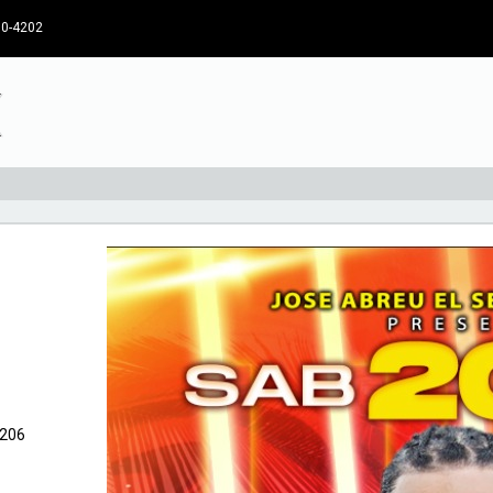
30-4202
7206