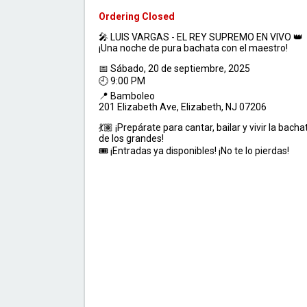
Ordering Closed
🎤 LUIS VARGAS - EL REY SUPREMO EN VIVO 👑
¡Una noche de pura bachata con el maestro!
📅 Sábado, 20 de septiembre, 2025
🕘 9:00 PM
📍 Bamboleo
201 Elizabeth Ave, Elizabeth, NJ 07206
💃🏽 ¡Prepárate para cantar, bailar y vivir la bach
de los grandes!
🎟️ ¡Entradas ya disponibles! ¡No te lo pierdas!