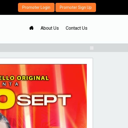
Promoter Login
Promoter Sign Up
H
About Us
Contact Us