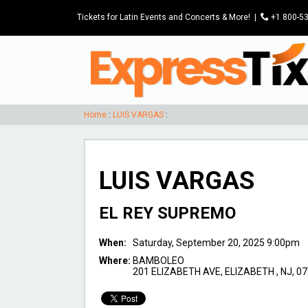
Tickets for Latin Events and Concerts & More!
|
P
+1 800-5
Home
:
LUIS VARGAS
:
LUIS VARGAS
EL REY SUPREMO
When:
Saturday, September 20, 2025 9:00pm
Where:
BAMBOLEO
201 ELIZABETH AVE, ELIZABETH , NJ, 0