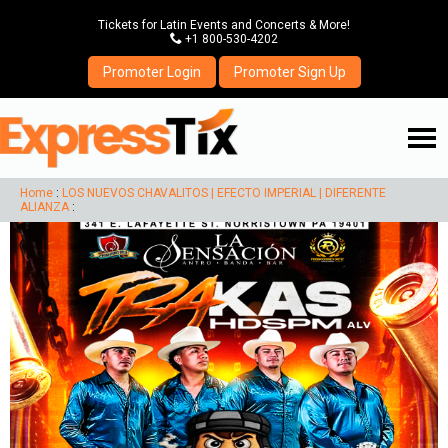
Tickets for Latin Events and Concerts & More!
P
+1 800-530-4202
Promoter Login
Promoter Sign Up
☰
Home
:
LOS NUEVOS CHAVALITOS | EFECTO IMPERIAL | DIFERENTE
ALIANZA
: