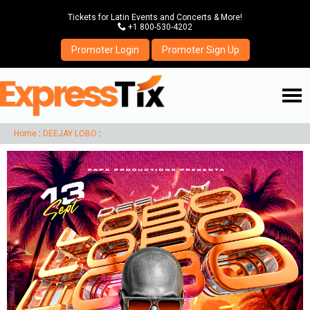
Tickets for Latin Events and Concerts & More!
P
+1 800-530-4202
Promoter Login
Promoter Sign Up
☰
Home
:
DEEJAY LOBO
: