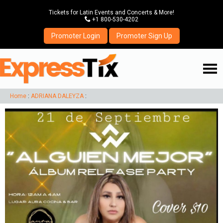
Tickets for Latin Events and Concerts & More!
P
+1 800-530-4202
Promoter Login
Promoter Sign Up
☰
Home
:
ADRIANA DALEYZA
: